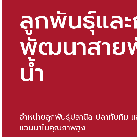
ลูกพันธ์ุแล
พัฒนาสายพัน
น้ำ
จำหน่ายลูกพันธุ์ปลานิล ปลาทับทิม แ
แวนนาไมคุณภาพสูง