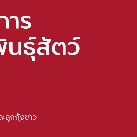
ะการ
ธ์ุสัตว์
ละลูกกุ้งขาว