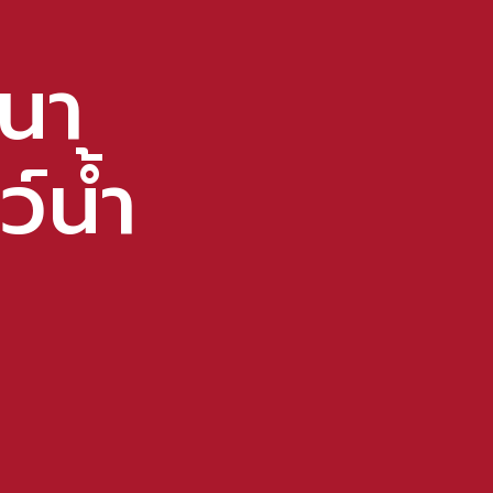
นา
ว์น้ำ